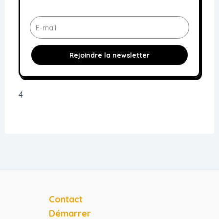
E
-
m
Rejoindre la newsletter
a
i
l
4
Contact
Démarrer