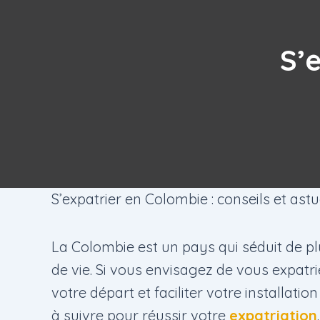
S’
S’expatrier en Colombie : conseils et astu
La Colombie est un pays qui séduit de plu
de vie. Si vous envisagez de vous expatr
votre départ et faciliter votre installat
à suivre pour réussir votre
expatriation
.