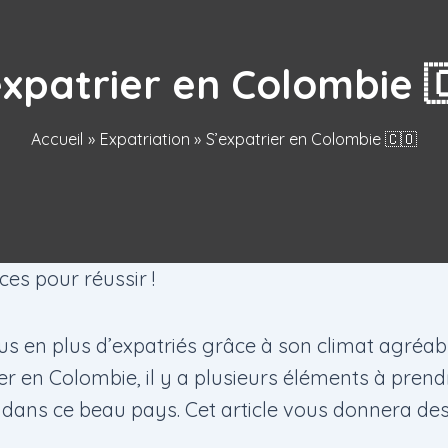
expatrier en Colombie 
Accueil
Expatriation
S’expatrier en Colombie 🇨🇴
ces pour réussir !
s en plus d’expatriés grâce à son climat agréabl
ier en Colombie, il y a plusieurs éléments à pr
ion dans ce beau pays. Cet article vous donnera de