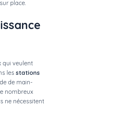
sur place.
aissance
 qui veulent
ns les
stations
nde de main-
 De nombreux
urs ne nécessitent