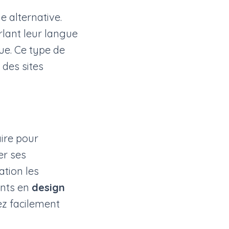
 alternative.
lant leur langue
ue. Ce type de
des sites
aire pour
er ses
tion les
ents en
design
ez facilement