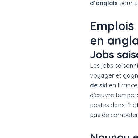
d’anglais
pour am
Emplois 
en angla
Jobs sais
Les jobs saisonn
voyager et gagne
de ski
en France
d’œuvre temporai
postes dans l’hôt
pas de compéten
Nounou e