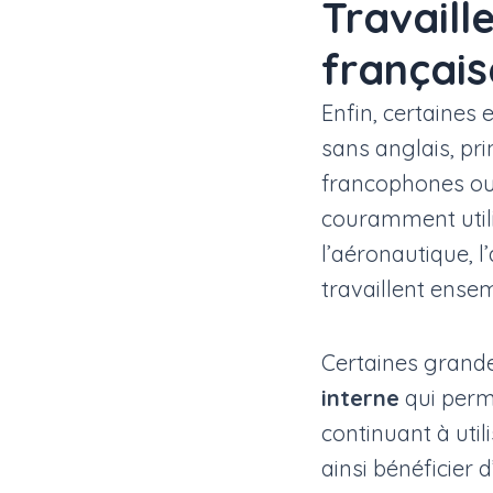
Travaill
français
Enfin, certaines 
sans anglais, pr
francophones ou 
couramment utili
l’aéronautique, l
travaillent ense
Certaines grand
interne
qui perme
continuant à util
ainsi bénéficier 