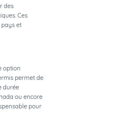
r des
iques. Ces
 pays et
e option
permis permet de
e durée
anada ou encore
dispensable pour