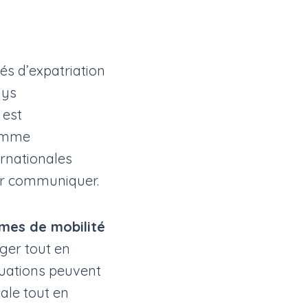
és d’expatriation
ays
 est
comme
ernationales
our communiquer.
es de mobilité
nger tout en
ituations peuvent
cale tout en