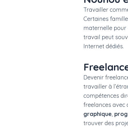
Travailler comme
Certaines famill
maternelle pour 
travail peut sou
Internet dédiés.
Freelanc
Devenir freelance
travailler à l’ét
compétences dire
freelances avec 
graphique
,
pro
trouver des proj