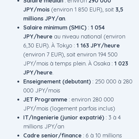
Salaire median
: environ
290 000
JPY/mois
(environ 1 850 EUR), soit
3,5
millions JPY/an
.
Salaire minimum (SMIC)
:
1 054
JPY/heure
au niveau national (environ
6,30 EUR). À Tokyo :
1 163 JPY/heure
(environ 7 EUR), soit environ 194 500
JPY/mois à temps plein. À Osaka :
1 023
JPY/heure
.
Enseignement (debutant)
: 250 000 à 280
000 JPY/mois
JET Programme
: environ 280 000
JPY/mois (logement parfois inclus)
IT/Ingenierie (junior expatrié)
: 3 à 4
millions JPY/an
Cadre senior/finance
: 6 à 10 millions